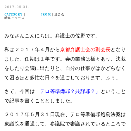
2017.05.31.
|
| 連合会
CATEGORY
FROM
時事ニュース
みなさんこんにちは。弁護士の佐野です。
私は２０１７年４月から
京都弁護士会の副会長
となり
ました。任期は１年です。会の業務は様々あり、決裁
をしたり会議に出たりと、自分の仕事がはかどらなく
て困るほど多忙な日々を過ごしております。
ふぅ。
さて、今回は
「テロ等準備罪？共謀罪？」
ということ
で記事を書くこととしました。
２０１７年５月３１日現在、テロ等準備罪処罰法案は
衆議院を通過して、参議院で審議されているところで