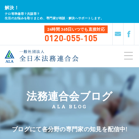
解決！
テロ等準備罪？共謀罪？
生活のお悩みを取りまとめ、専門家が相談・解決へサポートします。
24時間 365日
いつでも直接対応
0120-055-105
法務連合会ブログ
ALA BLOG
ブログにて各分野の専門家の知見を配信中!