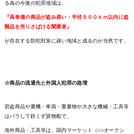
る為の今後の犯罪地域は、
『高単価の商品が盗み易い・半径５００ｋｍ以内に盗
難品を売りさばける闇業者』
が存在する防犯対策に疎い地域と成るのが当然です。
☆商品の流通先と外国人犯罪の急増
窃盗商品や重機・車両・重量物や大きな機械・工具等
はバラして鉄くず貨物船で、
海外商品・工具等は、国内マーケット（○○オークシ